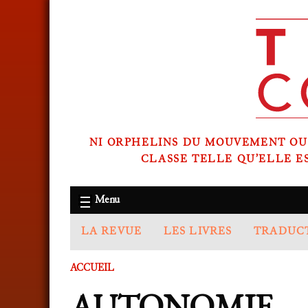
NI ORPHELINS DU MOUVEMENT OUV
CLASSE TELLE QU’ELLE E
Menu
LA REVUE
LES LIVRES
TRADUC
ACCUEIL