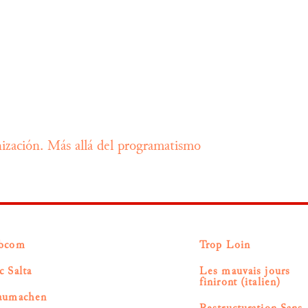
unización. Más allá del programatismo
bcom
Trop Loin
c Salta
Les mauvais jours
finiront (italien)
aumachen